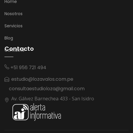
Home
Nosotros
Servicios
Blog
Contacto
Contacto
+51 956 721 494
estudio@lozavalos.com.pe
consultaestudioloza@gmail.com
Av. Gálvez Barnechea 433 - San Isidro