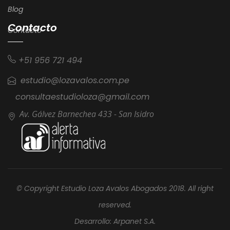
Blog
Contacto
Contacto
+51 956 721 494
estudio@lozavalos.com.pe
consultaestudioloza@gmail.com
Av. Gálvez Barnechea 433 - San Isidro
© Copyright Estudio Loza Avalos Abogados 2018. All right
reserved.
Desarrollo: Arpanet S.A.