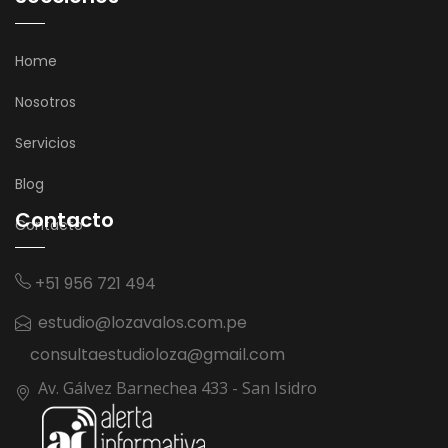
Home
Nosotros
Servicios
Blog
Contacto
Contacto
+51 956 721 494
estudio@lozavalos.com.pe
consultaestudioloza@gmail.com
Av. Gálvez Barnechea 433 - San Isidro