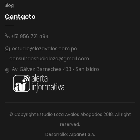
Blog
Contacto
Contacto
+51 956 721 494
estudio@lozavalos.com.pe
consultaestudioloza@gmail.com
Av. Gálvez Barnechea 433 - San Isidro
© Copyright Estudio Loza Avalos Abogados 2018. All right
reserved.
Desarrollo: Arpanet S.A.